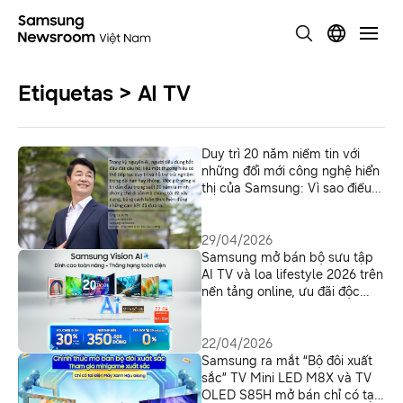
Etiquetas > AI TV
Duy trì 20 năm niềm tin với
những đổi mới công nghệ hiển
thị của Samsung: Vì sao điều
này càng trở nên quan trọng
hơn trong kỷ nguyên AI
29/04/2026
Samsung mở bán bộ sưu tập
AI TV và loa lifestyle 2026 trên
nền tảng online, ưu đãi độc
quyền khi theo dõi livestream
ngày 22/4
22/04/2026
Samsung ra mắt “Bộ đôi xuất
sắc” TV Mini LED M8X và TV
OLED S85H mở bán chỉ có tại