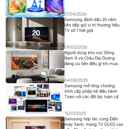
Điện máy Xanh, đi kèm nhiều
ưu đãi hấp dẫn
21/04/2026
Samsung đánh dấu 20 năm
liên tiếp giữ vị trí thương hiệu
TV số 1 thế giới
09/03/2026
Người dùng khu vực Đông
Nam Á và Châu Đại Dương
đang ưu tiên điều gì khi mua
TV mới?
04/08/2025
Samsung mở rộng chương
trình cấp phép hệ điều hành
Tizen với các đối tác toàn cầu
mới và nâng cấp tính năng
15/07/2025
Samsung hợp tác cùng Điện
máy Xanh, mang TV OLED cao