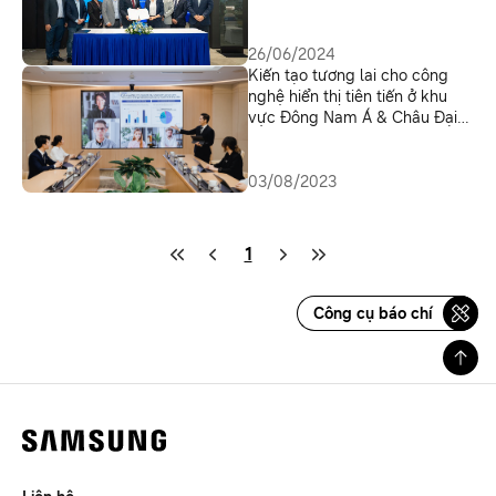
lĩnh vực
26/06/2024
Kiến tạo tương lai cho công
nghệ hiển thị tiên tiến ở khu
vực Đông Nam Á & Châu Đại
Dương
03/08/2023
1
Công cụ báo chí