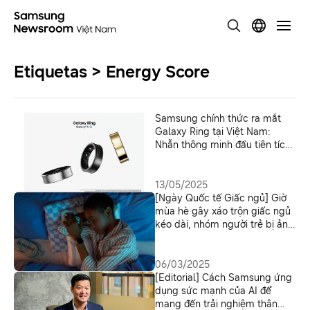
Etiquetas > Energy Score
Samsung chính thức ra mắt
Galaxy Ring tại Việt Nam:
Nhẫn thông minh đầu tiên tích
hợp trợ lý sức khỏe cá nhân
Galaxy AI
13/05/2025
[Ngày Quốc tế Giấc ngủ] Giờ
mùa hè gây xáo trộn giấc ngủ
kéo dài, nhóm người trẻ bị ảnh
hưởng nhiều nhất
06/03/2025
[Editorial] Cách Samsung ứng
dụng sức mạnh của AI để
mang đến trải nghiệm thân