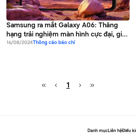
Samsung ra mắt Galaxy A06: Thăng
hạng trải nghiệm màn hình cực đại, giải
trí cực lâu với điện thoại phổ thông bán
16/08/2024
Thông cáo báo chí
chạy nhất Galaxy A
1
Danh mục
Liên hệ
Điều k