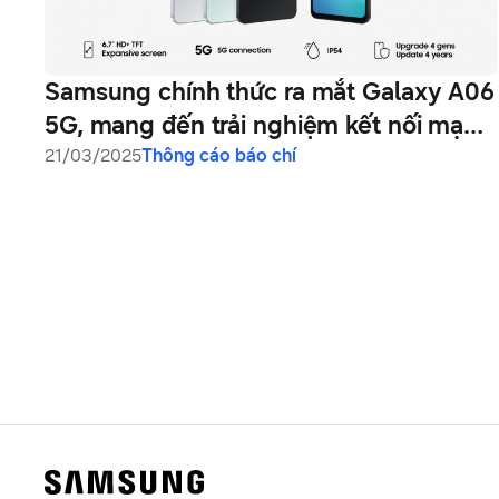
Samsung chính thức ra mắt Galaxy A06
5G, mang đến trải nghiệm kết nối mạnh
mẽ và hiệu suất vượt trội cho người
21/03/2025
Thông cáo báo chí
dùng