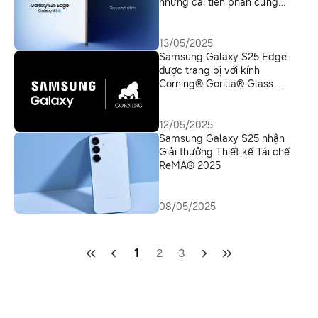
những cải tiến phần cứng
mỏng mới nhất
13/05/2025
Samsung Galaxy S25 Edge
được trang bị với kính
Corning® Gorilla® Glass
Ceramic 2 – Tăng cường độ
bền
12/05/2025
Samsung Galaxy S25 nhận
Giải thưởng Thiết kế Tái chế
ReMA® 2025
08/05/2025
1
2
3