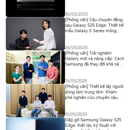
thế nào
30/05/2025
[Phỏng vấn] Câu chuyện đằng
sau Galaxy S25 Edge: Thiết kế
mẫu Galaxy S Series mỏng
nhất từ ​​trước đến nay
26/05/2025
[Phỏng vấn] Trải nghiệm
Gallery mới và nâng cấp: Cách
Samsung đã thay đổi khả năng
tìm kiếm ảnh và chỉnh sửa
video trên Galaxy S25 series
15/05/2025
[Phỏng vấn] Thiết kế lấy người
dùng làm trung tâm: Khám
phá nghiên cứu chuyên sâu
đằng sau tính năng Audio
Eraser
15/05/2025
Gặp gỡ Samsung Galaxy S25
Edge: Kiệt tác kỹ thuật với