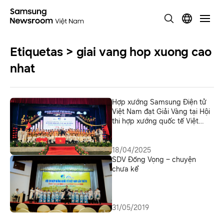
Etiquetas > giai vang hop xuong cao
nhat
Hợp xướng Samsung Điện tử
Việt Nam đạt Giải Vàng tại Hội
thi hợp xướng quốc tế Việt
Nam lần thứ VIII năm 2025:
Hành trình chạm tới đỉnh vinh
quang
18/04/2025
SDV Đồng Vọng – chuyện
chưa kể
31/05/2019