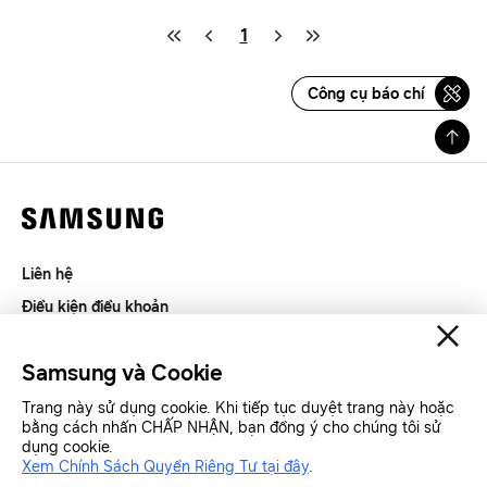
1
Công cụ báo chí
Liên hệ
Điều kiện điều khoản
Riêng tư và thu thập thông tin
Samsung và Cookie
SAMSUNG.COM
Trang này sử dụng cookie. Khi tiếp tục duyệt trang này hoặc
bằng cách nhấn CHẤP NHẬN, bạn đồng ý cho chúng tôi sử
Copyright© SAMSUNG All Rights Reserved.
dụng cookie.
Xem Chính Sách Quyền Riêng Tư tại đây
.