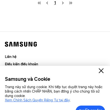
1
Liên hệ
Điều kiện điều khoản
Riêng tư và thu thập thông tin
Samsung và Cookie
SAMSUNG.COM
Trang này sử dụng cookie. Khi tiếp tục duyệt trang này hoặc
bằng cách nhấn CHẤP NHẬN, bạn đồng ý cho chúng tôi sử
Copyright© SAMSUNG All Rights Reserved.
dụng cookie.
Xem Chính Sách Quyền Riêng Tư tại đây
.
Samsung Việt Nam
Samsung Xin chào
Công cụ báo chí