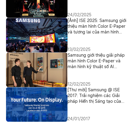
thưởng tại ISE 2025
24/02/2025
[Ảnh] ISE 2025: Samsung giới
thiệu màn hình Color E-Paper
và tương lai của màn hình
thương mại
13/02/2025
Samsung giới thiệu giải pháp
màn hình Color E-Paper và
màn hình kỹ thuật số AI
Signage tại ISE 2025
12/02/2025
[Thư mời] Samsung @ ISE
2017: Trải nghiệm các Giải
pháp Hiển thị Sáng tạo của
Samsung tạo ra cơ hội kinh
doanh thú vị
24/01/2017