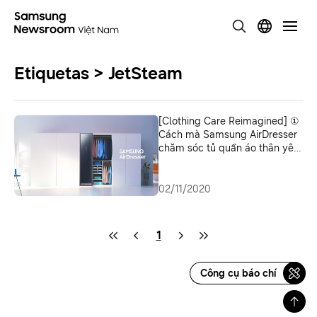
Etiquetas > JetSteam
[Clothing Care Reimagined] ①
Cách mà Samsung AirDresser
chăm sóc tủ quần áo thân yêu
của bạn
02/11/2020
1
Công cụ báo chí