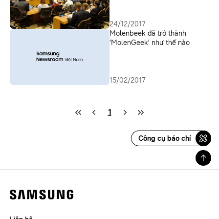
điển hình về quan hệ đối tác
công-tư
24/12/2017
Molenbeek đã trở thành
‘MolenGeek’ như thế nào
15/02/2017
1
Công cụ báo chí