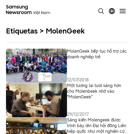
Etiquetas > MolenGeek
MolenGeek tiếp tục hỗ trợ các
doanh nghiệp trẻ
12/07/2018
Một tương lai tươi sáng hơn
cho Molenbeek nhờ vào
“MolenGeek”
29/12/2017
Sáng kiến Molengeek được
trình bày lên Đại hội đồng Liên
hiệp quốc như một nghiên cứu