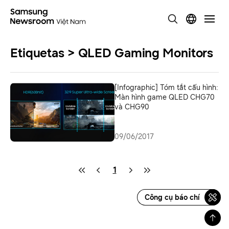
Etiquetas > QLED Gaming Monitors
[Infographic] Tóm tắt cấu hình:
Màn hình game QLED CHG70
và CHG90
09/06/2017
1
Công cụ báo chí