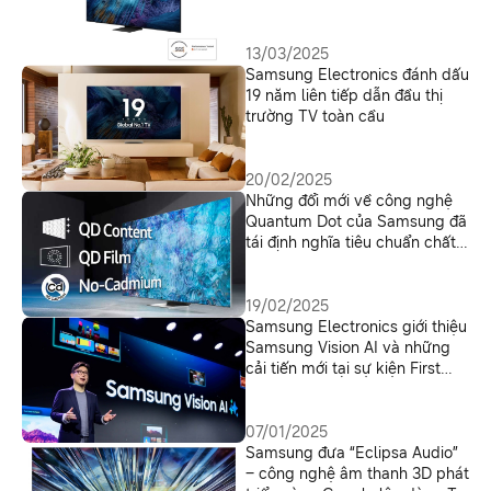
Cadmium từ SGS
13/03/2025
Samsung Electronics đánh dấu
19 năm liên tiếp dẫn đầu thị
trường TV toàn cầu
20/02/2025
Những đổi mới về công nghệ
Quantum Dot của Samsung đã
tái định nghĩa tiêu chuẩn chất
lượng hình ảnh như thế nào?
19/02/2025
Samsung Electronics giới thiệu
Samsung Vision AI và những
cải tiến mới tại sự kiện First
Look 2025, mang đến màn
hình AI cá nhân hóa, làm
phong phú cuộc sống mỗi
07/01/2025
ngày
Samsung đưa “Eclipsa Audio”
– công nghệ âm thanh 3D phát