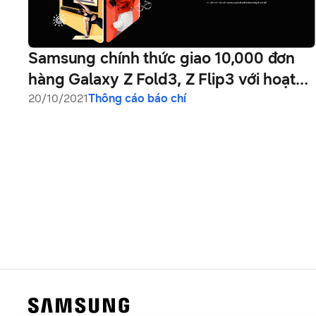
Samsung chính thức giao 10,000 đơn
hàng Galaxy Z Fold3, Z Flip3 với hoạt
động thú vị tại Samsung68 và chuỗi
20/10/2021
Thông cáo báo chí
cửa hàng trải nghiệm