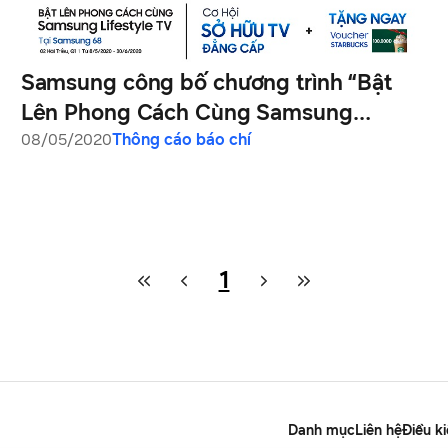
Samsung công bố chương trình “Bật
Lên Phong Cách Cùng Samsung
Lifestyle TV” với hàng nghìn phần quà
08/05/2020
Thông cáo báo chí
hấp dẫn trị giá hơn 400 triệu đồng
1
Danh mục
Liên hệ
Điều k