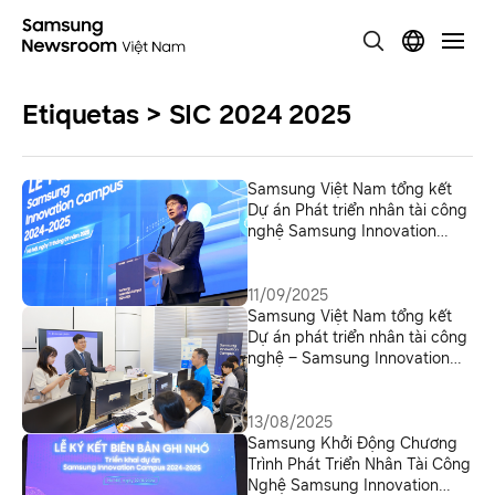
Etiquetas > SIC 2024 2025
Samsung Việt Nam tổng kết
Dự án Phát triển nhân tài công
nghệ Samsung Innovation
Campus 2024-2025
11/09/2025
Samsung Việt Nam tổng kết
Dự án phát triển nhân tài công
nghệ – Samsung Innovation
Campus năm học 2024 – 2025
tại Trung tâm Đổi mới sáng tạo
Quốc gia (NIC)
13/08/2025
Samsung Khởi Động Chương
Trình Phát Triển Nhân Tài Công
Nghệ Samsung Innovation