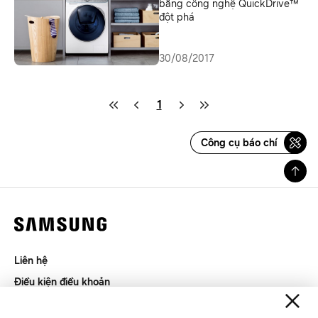
bằng công nghệ QuickDrive™
đột phá
30/08/2017
1
Công cụ báo chí
Liên hệ
Điều kiện điều khoản
Riêng tư và thu thập thông tin