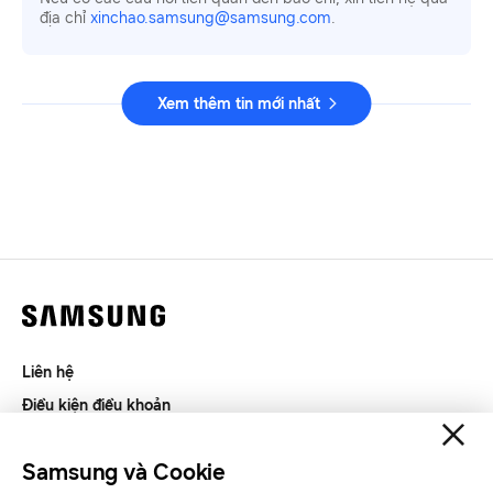
địa chỉ
xinchao.samsung@samsung.com
.
Xem thêm tin mới nhất
Liên hệ
Điều kiện điều khoản
Riêng tư và thu thập thông tin
Samsung và Cookie
SAMSUNG.COM