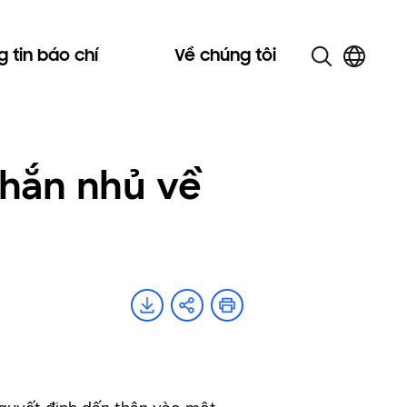
 tin báo chí
Về chúng tôi
nhắn nhủ về