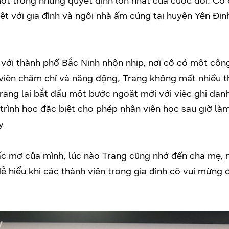
ột trong những quyết định lớn nhất của cuộc đời. Cô
biệt với gia đình và ngôi nhà ấm cúng tại huyện Yên Đị
 với thành phố Bắc Ninh nhộn nhịp, nơi cô có một côn
iên chăm chỉ và năng động, Trang không mất nhiều thờ
rang lại bắt đầu một bước ngoặt mới với việc ghi dan
trình học đặc biệt cho phép nhân viên học sau giờ là
y.
c mơ của mình, lúc nào Trang cũng nhớ đến cha mẹ, nh
 dễ hiểu khi các thành viên trong gia đình cô vui mừng