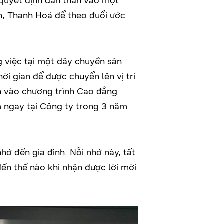
 quyết định dấn thân vào một
nh, Thanh Hoá để theo đuổi ước
g việc tại một dây chuyền sản
i gian để được chuyển lên vị trí
h vào chương trình Cao đẳng
m ngay tại Công ty trong 3 năm
ớ đến gia đình. Nỗi nhớ này, tất
 đến thế nào khi nhận được lời mời