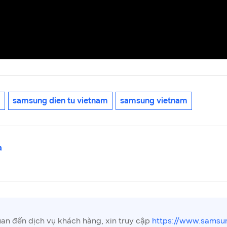
g
samsung dien tu vietnam
samsung vietnam
a
uan đến dịch vụ khách hàng, xin truy cập
https://www.samsun