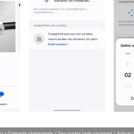
vo > Compartir rápidamente > Tres puntos (más opciones) > Activar 