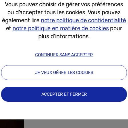
Vous pouvez choisir de gérer vos préférences
ou d'accepter tous les cookies. Vous pouvez
19-07-2022
également lire
notre politique de confidentialité
et
notre politique en matière de cookies
pour
Communiqués de Presse
plus d'informations.
Comment nous réinventons le Digita
constante évolution
CONTINUER SANS ACCEPTER
JE VEUX GÉRER LES COOKIES
05-07-2022
ACCEPTER ET FERMER
Communiqués de Presse
Samsung établit un nouveau standar