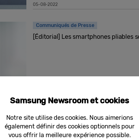
05-08-2022
Communiqués de Presse
[Éditorial] Les smartphones pliables
21-07-2022
Samsung Newsroom et cookies
Communiqués de Presse
[Editorial] Pas de vie privée sans sécu
Notre site utilise des cookies. Nous aimerions
Samsung pour assurer la meilleure pr
également définir des cookies optionnels pour
vous offrir la meilleure expérience possible.