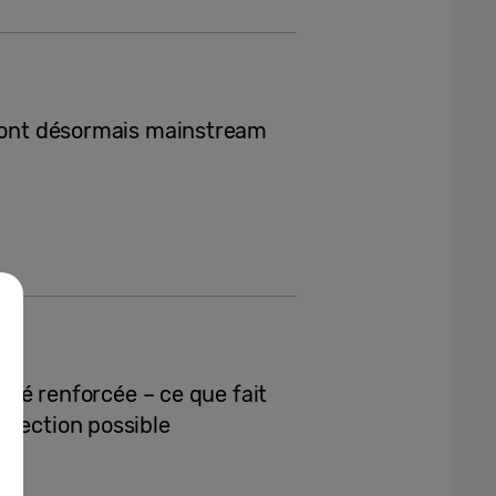
 sont désormais mainstream
rité renforcée – ce que fait
otection possible