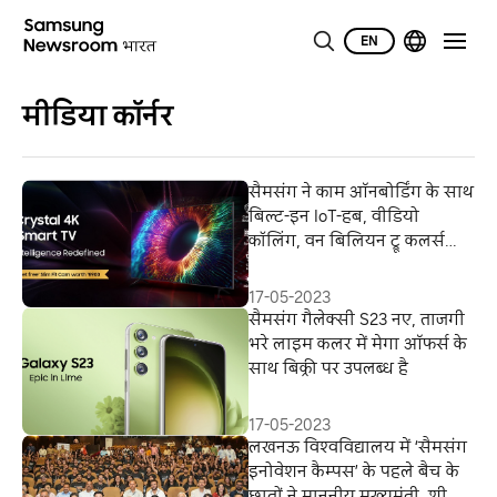
EN
मीडिया कॉर्नर
सैमसंग ने काम ऑनबोर्डिंग के साथ
बिल्ट-इन IoT-हब, वीडियो
कॉलिंग, वन बिलियन ट्रू कलर्स
और फ्लैगशिप TV के कई अन्य
फीचर्स के साथ लॉन्च किया
17-05-2023
क्रिस्टल 4K iस्मार्ट UHD TV 2023
सैमसंग गैलेक्सी S23 नए, ताजगी
का नया लाइनअप
भरे लाइम कलर में मेगा ऑफर्स के
साथ बिक्री पर उपलब्ध है
17-05-2023
लखनऊ विश्‍वविद्यालय में ‘सैमसंग
इनोवेशन कैम्‍पस’ के पहले बैच के
छात्रों ने माननीय मुख्‍यमंत्री, श्री