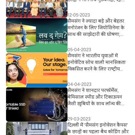
योगी आदित्‍यनाथ, उत्‍तर प्रदेश की
उपस्थिति में हासिल की एआई,
12-05-2023
आईओटी, बिग डाटा, कोडिंग और
सैमसंग ने ज्यादा बड़े और बेहतर
प्रोग्रामिंग पाठ्यक्रम में स्‍नातक
मनोरंजन के लिए जियोसिनेमा के
डिग्री
साथ की साझेदारी की घोषणा;
टाटा IPL देखिए और घर बैठे
लीजिए स्टेडियम जैसे माहौल का
05-04-2023
मजा
सैमसंग ने भारतीय युवाओं में
इनोवेटिव सोच वाली मानसिकता
विकसित करने के लिए राष्‍ट्रीय
इनोवेशन प्रतियोगिता ‘सॉल्‍व फॉर
टुमारो’ का दूसरा संस्‍करण किया
04-04-2023
लॉन्‍च, आईआईटी दिल्‍ली और
सैमसंग ने शानदार परफॉर्मेंस,
एमईआईटीवाई स्‍टार्टअप हब के
बेमिसाल स्पीड और टिकाऊपन
साथ की साझेदारी, शीर्ष तीन
जैसी खूबियों के साथ लॉन्च की
विजेता टीमों को मिलेगी 1.5 करोड़
पावरफुल 4 TB T7 शील्ड पोर्टेबल
रुपए की पुरस्‍कार राशि
SSD; क्रिएटिव प्रोफेशनल्स और
29-03-2023
आउटडोर यूजर्स के लिए उपयोगी
दिल्ली में ‘सैमसंग इनोवेशन कैंपस’
के छात्रों का पहला बैच कोडिंग और