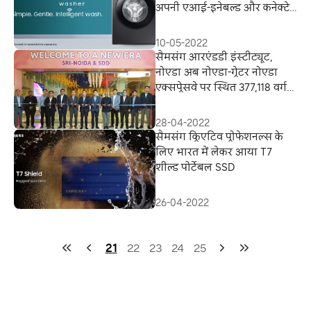
अपनी एआई-इनेबल्ड और कनेक्टेड
एआई इकोबबल™ वॉशिंग मशीन,
शामिल किए उच्च क्षमता वाले
10-05-2022
मॉडल
सैमसंग आरएंडडी इंस्टीट्यूट,
नोएडा अब नोएडा-ग्रेटर नोएडा
एक्सप्रेसवे पर स्थित 377,118 वर्ग
फुट के एक नए आधुनिक कार्यालय
में हुआ स्थानांतरित
28-04-2022
सैमसंग क्रिएटिव प्रोफेशनल्स के
लिए भारत में लेकर आया T7
शील्ड पोर्टेबल SSD
26-04-2022
21
22
23
24
25