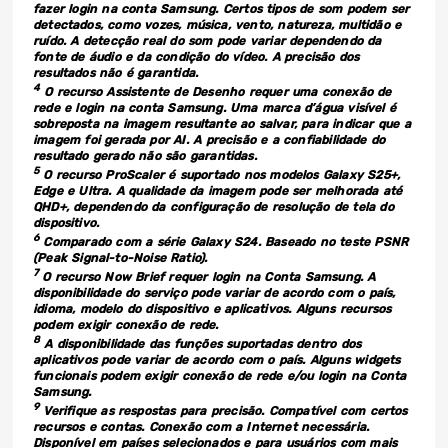
fazer login na conta Samsung. Certos tipos de som podem ser
detectados, como vozes, música, vento, natureza, multidão e
ruído. A detecção real do som pode variar dependendo da
fonte de áudio e da condição do vídeo. A precisão dos
resultados não é garantida.
4
O recurso Assistente de Desenho requer uma conexão de
rede e login na conta Samsung. Uma marca d’água visível é
sobreposta na imagem resultante ao salvar, para indicar que a
imagem foi gerada por AI. A precisão e a confiabilidade do
resultado gerado não são garantidas.
5
O recurso ProScaler é suportado nos modelos Galaxy S25+,
Edge e Ultra. A qualidade da imagem pode ser melhorada até
QHD+, dependendo da configuração de resolução de tela do
dispositivo.
6
Comparado com a série Galaxy S24. Baseado no teste PSNR
(Peak Signal-to-Noise Ratio).
7
O recurso Now Brief requer login na Conta Samsung. A
disponibilidade do serviço pode variar de acordo com o país,
idioma, modelo do dispositivo e aplicativos. Alguns recursos
podem exigir conexão de rede.
8
A disponibilidade das funções suportadas dentro dos
aplicativos pode variar de acordo com o país. Alguns widgets
funcionais podem exigir conexão de rede e/ou login na Conta
Samsung.
9
Verifique as respostas para precisão. Compatível com certos
recursos e contas. Conexão com a Internet necessária.
Disponível em países selecionados e para usuários com mais