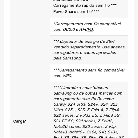
Carregamento rápido sem fio ***
PowerShare sem fio****
*Carregamento com fio compatível
com QC2.0 e AFC
PD
.
**Adaptador de energia de 25W
vendido separadamente. Use apenas
carregadores e cabos aprovados
pela Samsung.
***Carregamento sem fio compatível
com WPC.
****Limitado a smartphones
Samsung ou de outras marcas com
carregamento sem fio Qi, como
Galaxy S24 Ultra, S24+, S24, S23
Ultra, S23+, S23, Z Fold 4, Z Flip4,
S22 series, Z Fold3 5G, Z Flip3 5G,
S21 FE 5G, S21 series, Z Fold2,
Carga*
Note20 series, S20 series, Z Flip,
Note10, Note10+, S10e, S10, S10+,
Fold, S9, S9+, S8, S8+, S8 Active, S7,