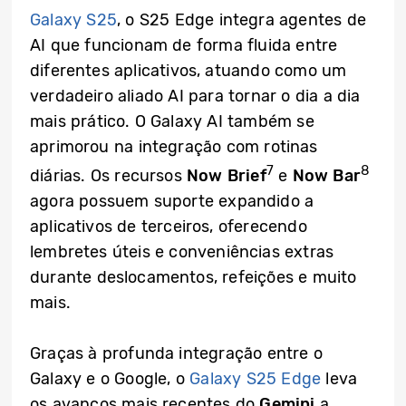
Galaxy S25
, o S25 Edge integra agentes de
AI que funcionam de forma fluida entre
diferentes aplicativos, atuando como um
verdadeiro aliado AI para tornar o dia a dia
mais prático. O Galaxy AI também se
aprimorou na integração com rotinas
7
8
diárias. Os recursos
Now Brief
e
Now Bar
agora possuem suporte expandido a
aplicativos de terceiros, oferecendo
lembretes úteis e conveniências extras
durante deslocamentos, refeições e muito
mais.
Graças à profunda integração entre o
Galaxy e o Google, o
Galaxy S25 Edge
leva
os avanços mais recentes do
Gemini
a