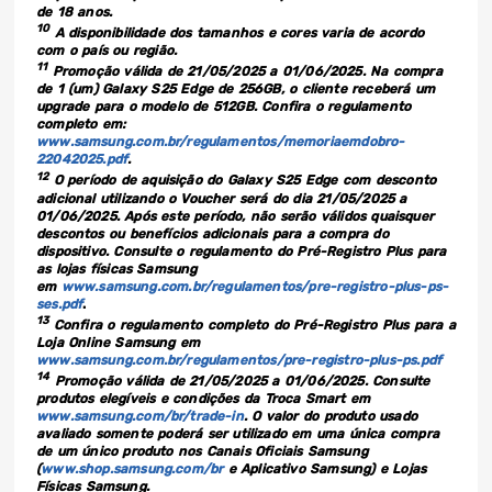
de 18 anos.
10
A disponibilidade dos tamanhos e cores varia de acordo
com o país ou região.
11
Promoção válida de 21/05/2025 a 01/06/2025. Na compra
de 1 (um) Galaxy S25 Edge de 256GB, o cliente receberá um
upgrade para o modelo de 512GB. Confira o regulamento
completo em:
www.samsung.com.br/regulamentos/memoriaemdobro-
22042025.pdf
.
12
O período de aquisição do Galaxy S25 Edge com desconto
adicional utilizando o Voucher será do dia 21/05/2025 a
01/06/2025. Após este período, não serão válidos quaisquer
descontos ou benefícios adicionais para a compra do
dispositivo. Consulte o regulamento do Pré-Registro Plus para
as lojas físicas Samsung
em
www.samsung.com.br/regulamentos/pre-registro-plus-ps-
ses.pdf
.
13
Confira o regulamento completo do Pré-Registro Plus para a
Loja Online Samsung em
www.samsung.com.br/regulamentos/pre-registro-plus-ps.pdf
14
Promoção válida de 21/05/2025 a 01/06/2025. Consulte
produtos elegíveis e condições da Troca Smart em
www.samsung.com/br/trade-in
. O valor do produto usado
avaliado somente poderá ser utilizado em uma única compra
de um único produto nos Canais Oficiais Samsung
(
www.shop.samsung.com/br
e Aplicativo Samsung) e Lojas
Físicas Samsung.