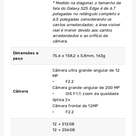
* Medido na diagonal, o tamanho da
tela do Galaxy S25 Edge é de 6,7
polegadas no retângulo completo e
6,5 polegadas considerando os
cantos arredondados; a área visível
real é menor devido aos cantos
arredondados e ao orifício da
câmera.
Dimensões e
75,6 x 158,2 x 5,8mm, 163g
peso
Câmera ultra grande-angular de 12
MP
· F2.2
Câmera grande-angular de 200 MP
Câmera
· OIS F1.7, zoom de qualidade
óptica 2x
Câmera frontal de 12MP
· F2.2
12 + 512GB
12 + 256GB