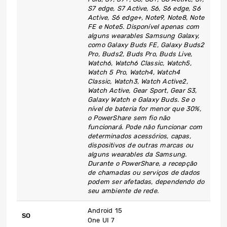
S7 edge, S7 Active, S6, S6 edge, S6
Active, S6 edge+, Note9, Note8, Note
FE e Note5.
Disponível apenas com
alguns wearables Samsung Galaxy,
como Galaxy Buds FE, Galaxy Buds2
Pro, Buds2, Buds Pro, Buds Live,
Watch6, Watch6 Classic, Watch5,
Watch 5 Pro, Watch4, Watch4
Classic, Watch3, Watch Active2,
Watch Active, Gear Sport, Gear S3,
Galaxy Watch e Galaxy Buds.
Se o
nível de bateria for menor que 30%,
o PowerShare sem fio não
funcionará. Pode não funcionar com
determinados acessórios, capas,
dispositivos de outras marcas ou
alguns wearables da Samsung.
Durante o PowerShare, a recepção
de chamadas ou serviços de dados
podem ser afetadas, dependendo do
seu ambiente de rede.
Android 15
SO
One UI 7