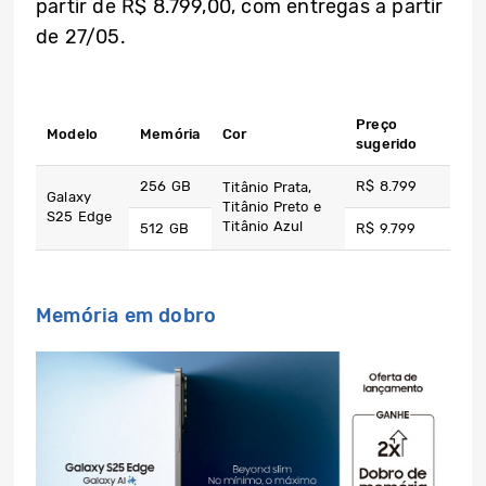
partir de R$ 8.799,00, com entregas a partir
de 27/05.
Preço
Modelo
Memória
Cor
sugerido
256 GB
R$ 8.799
Titânio Prata,
Galaxy
Titânio Preto e
S25 Edge
Titânio Azul
512 GB
R$ 9.799
Memória em dobro