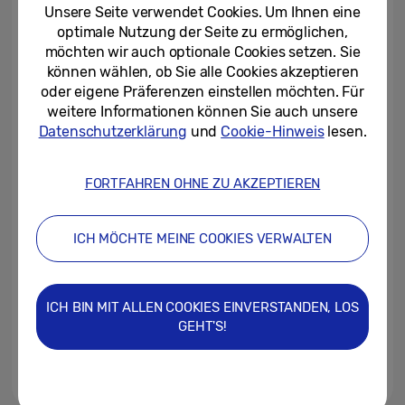
Samsung
Unsere Seite verwendet Cookies. Um Ihnen eine
optimale Nutzung der Seite zu ermöglichen,
27/03/2024
möchten wir auch optionale Cookies setzen. Sie
können wählen, ob Sie alle Cookies akzeptieren
Schweizer Schulklassen auf der
oder eigene Präferenzen einstellen möchten. Für
Zielgeraden von «Solve for
weitere Informationen können Sie auch unsere
Tomorrow»
Datenschutzerklärung
und
Cookie-Hinweis
lesen.
05/03/2024
FORTFAHREN OHNE ZU AKZEPTIEREN
Martin Zust ist neuer Head of
Corporate and Brand
Communications bei Samsung...
ICH MÖCHTE MEINE COOKIES VERWALTEN
04/03/2024
Schulklasse aus Oberwil (BL)
ICH BIN MIT ALLEN COOKIES EINVERSTANDEN, LOS
gewinnt bei «Solve for
GEHT'S!
Tomorrow»
03/04/2023