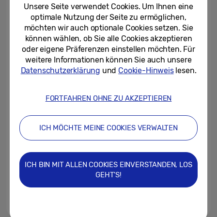
um fünf neue Produkte
Unsere Seite verwendet Cookies. Um Ihnen eine
optimale Nutzung der Seite zu ermöglichen,
10/08/2022
möchten wir auch optionale Cookies setzen. Sie
können wählen, ob Sie alle Cookies akzeptieren
Galaxy Watch5 und Galaxy
oder eigene Präferenzen einstellen möchten. Für
Watch5 Pro: modernste
weitere Informationen können Sie auch unsere
Technologie am Handgelenk
Datenschutzerklärung
und
Cookie-Hinweis
lesen.
10/08/2022
FORTFAHREN OHNE ZU AKZEPTIEREN
Innovation, Konnektivität und
Zusammenarbeit ebnen den
Weg zu einem tieferen...
ICH MÖCHTE MEINE COOKIES VERWALTEN
05/08/2022
Neue One UI Watch 4.5-
ICH BIN MIT ALLEN COOKIES EINVERSTANDEN, LOS
Benutzerfläche sorgt für
GEHT'S!
grossartigen Komfort und ein...
20/07/2022