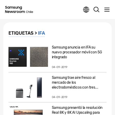
ETIQUETAS >
IFA
Samsung anuncia en IFA su
nuevo procesador móvil con 5G
integrado
04-09-2019
Samsung trae aire fresco al
mercado de los
electrodomésticos con tres...
04-09-2019
Samsung presentó la resolución
Real 8K y 8K AI Upscaling para