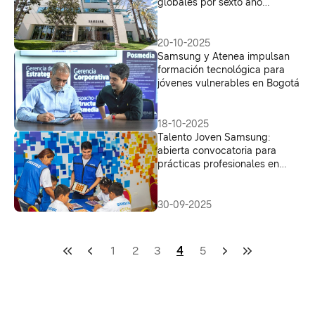
globales por sexto año
consecutivo
20-10-2025
Samsung y Atenea impulsan
formación tecnológica para
jóvenes vulnerables en Bogotá
18-10-2025
Talento Joven Samsung:
abierta convocatoria para
prácticas profesionales en
ventas, mercadeo, logística y
más
30-09-2025
1
2
3
4
5