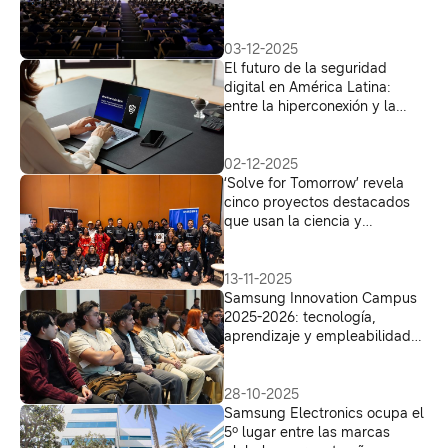
impulsando la accesibilidad
para todos
03-12-2025
El futuro de la seguridad
digital en América Latina:
entre la hiperconexión y la
protección de los datos
02-12-2025
‘Solve for Tomorrow’ revela
cinco proyectos destacados
que usan la ciencia y
tecnología para resolver los
desafíos más urgentes de las
regiones de Colombia
13-11-2025
Samsung Innovation Campus
2025-2026: tecnología,
aprendizaje y empleabilidad
para las nuevas generaciones
28-10-2025
Samsung Electronics ocupa el
5º lugar entre las marcas