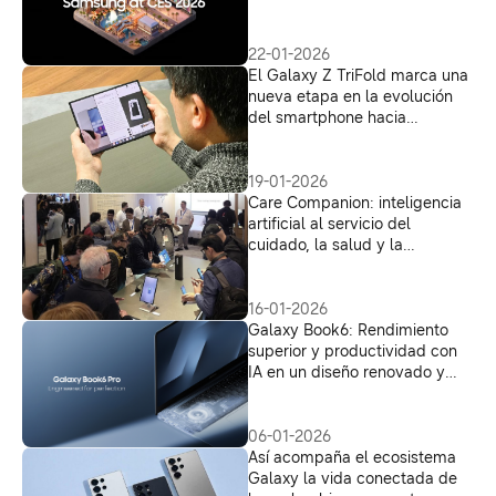
y experiencias impulsadas por
IA
22-01-2026
El Galaxy Z TriFold marca una
nueva etapa en la evolución
del smartphone hacia
formatos más flexibles
19-01-2026
Care Companion: inteligencia
artificial al servicio del
cuidado, la salud y la
seguridad familiar
16-01-2026
Galaxy Book6: Rendimiento
superior y productividad con
IA en un diseño renovado y
sofisticado, pensado para la
perfección.
06-01-2026
Así acompaña el ecosistema
Galaxy la vida conectada de