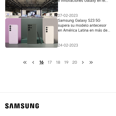
e innovaciones Galaxy en el
MWC 2023
27-02-2023
Samsung Galaxy S23 5G
supera su modelo antecesor
en América Latina en más de
50% y en Colombia, en 58%
24-02-2023
16
17
18
19
20