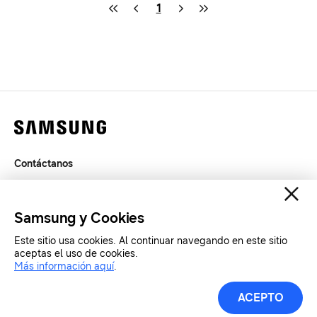
1
Contáctanos
Términos de Uso
Privacidad
Samsung y Cookies
SAMSUNG.COM
Este sitio usa cookies. Al continuar navegando en este sitio
aceptas el uso de cookies.
Copyright© SAMSUNG Todos los derechos reservados.
Más información aquí
.
Materiales de Prensa
ACEPTO