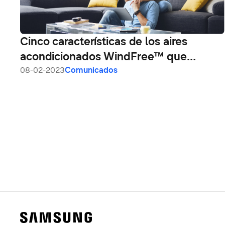
Cinco características de los aires
acondicionados WindFree™ que
mejorarán tu calidad de vida
08-02-2023
Comunicados