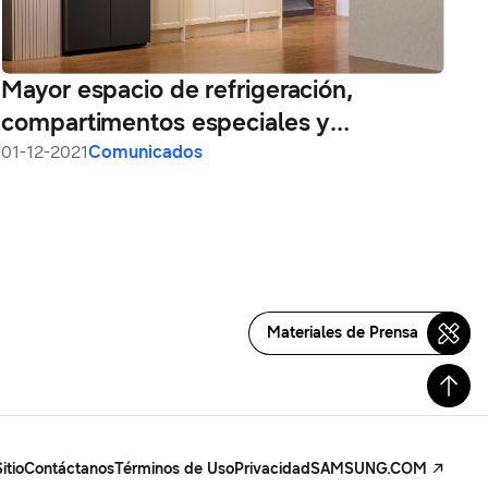
Mayor espacio de refrigeración,
compartimentos especiales y
temperaturas personalizadas,
01-12-2021
Comunicados
características de los nevecones
Materiales de Prensa
itio
Contáctanos
Términos de Uso
Privacidad
SAMSUNG.COM