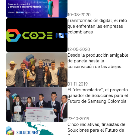
Universidad Javeriana te
enseñan
10-08-2020
Transformación digital, el reto
que enfrentan las empresas
colombianas
12-05-2020
Desde la producción amigable
de panela hasta la
conservación de las abejas:
son algunos de los proyectos
ganadores de Soluciones para
el Futuro
01-11-2019
El “desmocilador”, el proyecto
ganador de Soluciones para el
Futuro de Samsung Colombia
23-10-2019
Cinco iniciativas, finalistas de
Soluciones para el Futuro de