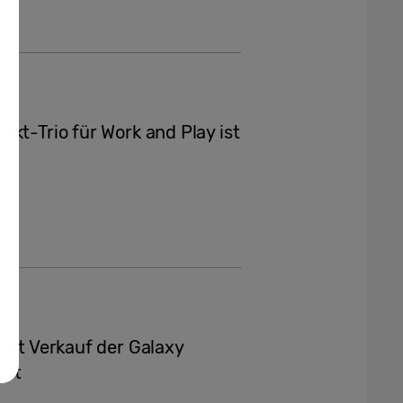
kt-Trio für Work and Play ist
rtet Verkauf der Galaxy
ust