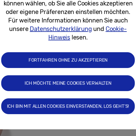
können wählen, ob Sie alle Cookies akzeptieren
oder eigene Präferenzen einstellen möchten.
12.11.2020
Für weitere Informationen können Sie auch
unsere
Datenschutzerklärung
und
Cookie-
Pressemitteilungen
Hinweis
lesen.
Die neuen Stars im Team Galaxy: Produ
ab heute erhältlich
FORTFAHREN OHNE ZU AKZEPTIEREN
ICH MÖCHTE MEINE COOKIES VERWALTEN
21.08.2020
Pressemitteilungen
ICH BIN MIT ALLEN COOKIES EINVERSTANDEN, LOS GEHT'S!
Starke Alltagsbegleiter: Samsung sta
Watch3 und Galaxy Buds Live im Aug