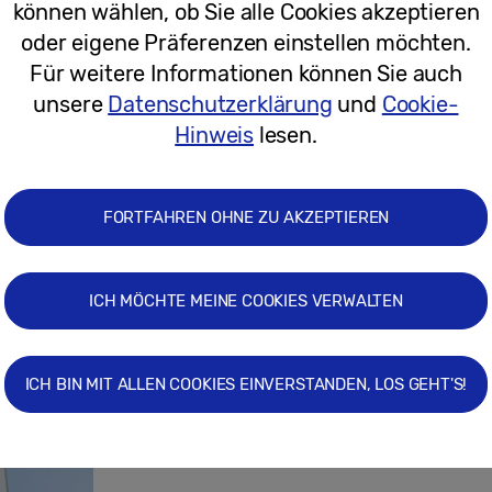
können wählen, ob Sie alle Cookies akzeptieren
oder eigene Präferenzen einstellen möchten.
09.02.2026
Für weitere Informationen können Sie auch
unsere
Datenschutzerklärung
und
Cookie-
Zahlen, Daten, Fakten zum Samsung 
Hinweis
lesen.
FORTFAHREN OHNE ZU AKZEPTIEREN
ICH MÖCHTE MEINE COOKIES VERWALTEN
25.07.2025
Pressemitteilungen
ICH BIN MIT ALLEN COOKIES EINVERSTANDEN, LOS GEHT'S!
Starker Partner für starke Posen: Sa
„Germany’s Next Topmodel“