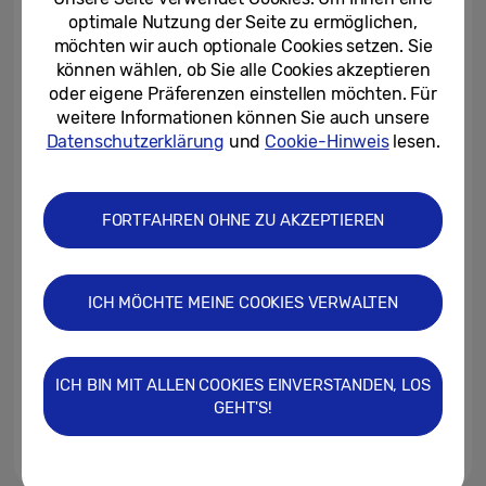
gestützten Begleitung
optimale Nutzung der Seite zu ermöglichen,
möchten wir auch optionale Cookies setzen. Sie
10.06.2026
können wählen, ob Sie alle Cookies akzeptieren
oder eigene Präferenzen einstellen möchten. Für
Samsung und das
weitere Informationen können Sie auch unsere
Massachusetts General Hospital
starten gemeinsame Studie zu...
Datenschutzerklärung
und
Cookie-Hinweis
lesen.
03.06.2026
FORTFAHREN OHNE ZU AKZEPTIEREN
Samsung schließt
Partnerschaft mit der
Deutschen Bank
ICH MÖCHTE MEINE COOKIES VERWALTEN
12.03.2026
Samsung Health: Einfach
anfangen mit der Samsung
ICH BIN MIT ALLEN COOKIES EINVERSTANDEN, LOS
Galaxy Watch
GEHT'S!
16.06.2025