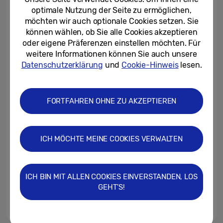
2020
optimale Nutzung der Seite zu ermöglichen,
möchten wir auch optionale Cookies setzen. Sie
22.10.2020
können wählen, ob Sie alle Cookies akzeptieren
oder eigene Präferenzen einstellen möchten. Für
Samsung Electronics belegt
weitere Informationen können Sie auch unsere
Platz 6 bei den Best Global
Brands 2019 von Interbrand
Datenschutzerklärung
und
Cookie-Hinweis
lesen.
23.10.2019
FORTFAHREN OHNE ZU AKZEPTIEREN
Samsung Electronics steigert
Markenwert im Interbrand-
Ranking der „Best Global...
ICH MÖCHTE MEINE COOKIES VERWALTEN
05.10.2018
Samsung Electronics klettert auf
der Liste der „Best Global
ICH BIN MIT ALLEN COOKIES EINVERSTANDEN, LOS
Brands“ auf Platz 6
GEHT'S!
10.10.2017