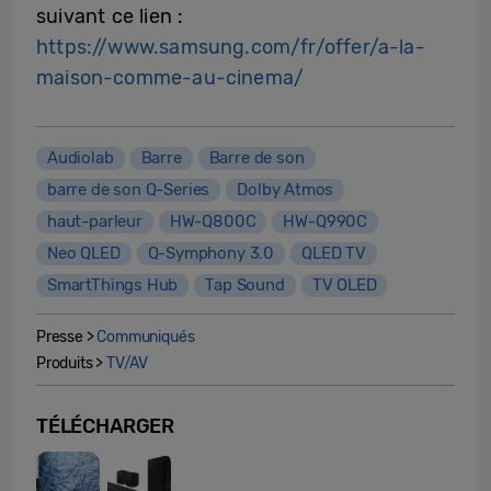
suivant ce lien :
https://www.samsung.com/fr/offer/a-la-
maison-comme-au-cinema/
Audiolab
Barre
Barre de son
barre de son Q-Series
Dolby Atmos
haut-parleur
HW-Q800C
HW-Q990C
Neo QLED
Q-Symphony 3.0
QLED TV
SmartThings Hub
Tap Sound
TV OLED
Presse >
Communiqués
Produits >
TV/AV
TÉLÉCHARGER