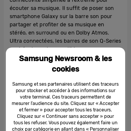
connectivité simplifiée à l’extrême pour
écouter sa musique. Il suffit de poser son
smartphone Galaxy sur la barre son pour
partager et profiter de sa musique en
stéréo, en surround ou en Dolby Atmos.
Ultra connectées, les barres de son Q-Series
sont également compatibles avec
Samsung Newsroom & les
Chromecast et Airplay 2
[6]
pour un partage
simple et direct.
cookies
La nouvelle ligne Q-Series est au cœur de
Samsung et ses partenaires utilisent des traceurs
votre maison connectée. Tous les modèles
pour stocker et accéder à des informations sur
votre terminal. Ces traceurs permettent de
disposent d’une installation simplifiée et
mesurer l’audience du site. Cliquez sur « Accepter
s’installent en un clin d’œil avec un
et fermer » pour accepter tous les traceurs.
téléviseur Samsung. Ils se pilotent à la voix
Cliquez sur « Continuer sans accepter » pour
via un appareil compatible Google Assistant
tous les refuser. Vous pouvez également faire un
choix par catégorie en allant dans « Personnaliser
7