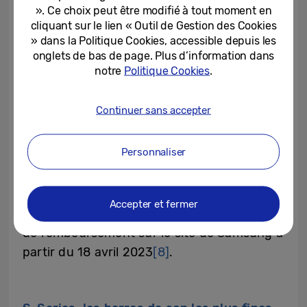
ou Alexa
. Le modèle HW-Q990C intègre
». Ce choix peut être modifié à tout moment en
même le Smarthings Hub de Samsung qui
cliquant sur le lien « Outil de Gestion des Cookies
permet via l’application gratuite
» dans la Politique Cookies, accessible depuis les
onglets de bas de page. Plus d’information dans
SmartThings
[7]
de contrôler tous les
notre
Politique Cookies
.
appareils connectés de la maison en Wi-Fi
ou avec Zigbee.
Continuer sans accepter
L’ensemble de la gamme Q-Series 2023 est
Personnaliser
disponible dès aujourd’hui. Elle se décline
en 6 modèles : Q990C, Q930C, Q800C,
Q700C, Q600C et Q60C. Tous les modèles
Accepter et fermer
feront l’objet de précommandes avec offre
de remboursement sur le site de Samsung à
partir du 18 avril 2023
[8]
.