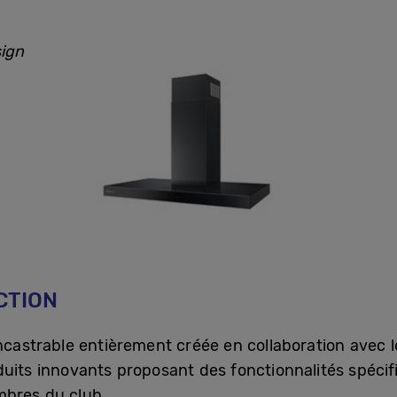
sign
CTION
ncastrable entièrement créée en collaboration avec l
duits innovants proposant des fonctionnalités spéci
mbres du club.