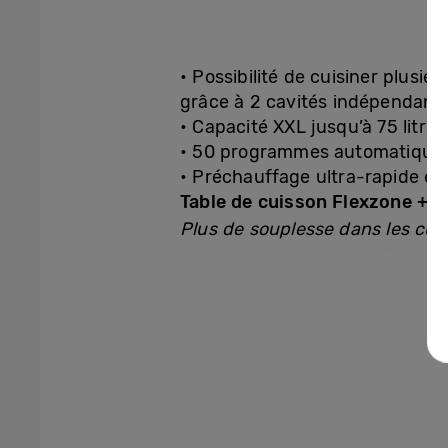
• Possibilité de cuisiner plusi
grâce à 2 cavités indépendant
• Capacité XXL jusqu’à 75 litres
• 50 programmes automatique
• Préchauffage ultra-rapide et
Table de cuisson Flexzone +et
Plus de souplesse dans les cui