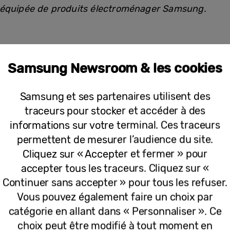
 équipée de produits électroménager Samsung.
entré de technologies et de design. La technologie 
imultanée de deux plats avec des paramètres de cui
Samsung Newsroom & les cookies
z ainsi les expériences gustatives et entrez dans la p
n la praticité du quotidien au design premium. Une col
Samsung et ses partenaires utilisent des
 tendance dans la cuisine.
traceurs pour stocker et accéder à des
emblématiques :
informations sur votre terminal. Ces traceurs
permettent de mesurer l’audience du site.
toute liberté
Cliquez sur « Accepter et fermer » pour
accepter tous les traceurs. Cliquez sur «
Continuer sans accepter » pour tous les refuser.
Vous pouvez également faire un choix par
catégorie en allant dans « Personnaliser ». Ce
choix peut être modifié à tout moment en