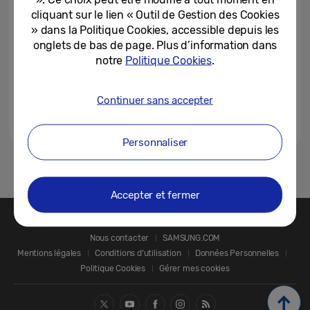
IDÉAL CONTRE LE GASPILLAGE
cliquant sur le lien « Outil de Gestion des Cookies
» dans la Politique Cookies, accessible depuis les
23-05-2018
onglets de bas de page. Plus d’information dans
notre
Politique Cookies
.
BIENVENUE DANS LA CUISINE
SAMSUNG
Continuer sans accepter
04-10-2017
Personnaliser
1
Accepter et fermer
Nous contacter
SAMSUNG.COM
Mentions légales
Conditions d’utilisation
Données Personnelles
Politique Cookies
Gérer mes cookies