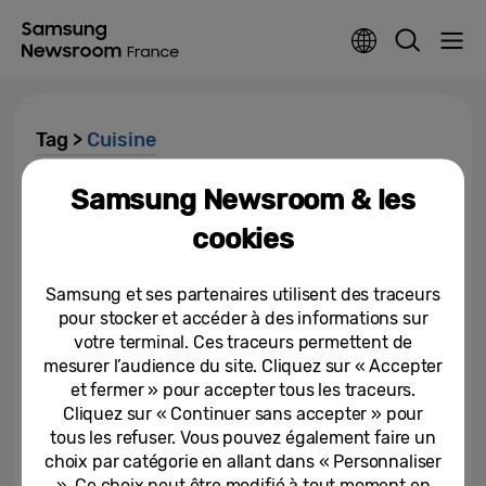
Tag >
Cuisine
Samsung Newsroom & les
Four Dual Cook Flex™ de
Samsung : le compagnon idéal
cookies
des repas de fête réussis
31-10-2019
Samsung et ses partenaires utilisent des traceurs
pour stocker et accéder à des informations sur
Révolution dans la cuisine avec
votre terminal. Ces traceurs permettent de
le Dual Cook Flex™ de Samsung,
mesurer l’audience du site. Cliquez sur « Accepter
qui se dote d’une porte à...
et fermer » pour accepter tous les traceurs.
Cliquez sur « Continuer sans accepter » pour
01-06-2018
tous les refuser. Vous pouvez également faire un
LE NOUVEAU RÉFRIGÉRATEUR
choix par catégorie en allant dans « Personnaliser
AMÉRICAIN SAMSUNG : L’ALLIÉ
». Ce choix peut être modifié à tout moment en