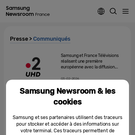
Presse >
Communiqués
Samsung et France Télévisions
réalisent une première
européenne avec la diffusion...
03-02-2026
Samsung Newsroom & les
ISE 2026 : Samsung lance le
Spatial Signage, un écran
cookies
grande taille 3D sans lunettes...
03-02-2026
Samsung et ses partenaires utilisent des traceurs
pour stocker et accéder à des informations sur
Les téléviseurs et moniteurs
votre terminal. Ces traceurs permettent de
OLED Samsung 2026 sont