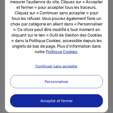
mesurer l’audience du site. Cliquez sur « Accepter
compatibles NVIDIA®...
et fermer » pour accepter tous les traceurs.
Cliquez sur « Continuer sans accepter » pour
02-02-2026
tous les refuser. Vous pouvez également faire un
Samsung dévoile Color E-Paper
choix par catégorie en allant dans « Personnaliser
13 pouces, le premier écran à
». Ce choix peut être modifié à tout moment en
base de résine biologique...
cliquant sur le lien « Outil de Gestion des Cookies
» dans la Politique Cookies, accessible depuis les
28-01-2026
onglets de bas de page. Plus d’information dans
notre
Politique Cookies
.
Samsung dévoile le Galaxy Z
Flip7 Édition Olympique, qui
équipera les athlètes tout au...
Continuer sans accepter
27-01-2026
Personnaliser
Samsung TV Plus dépasse les
100 millions d’utilisateurs actifs
par mois
Accepter et fermer
21-01-2026