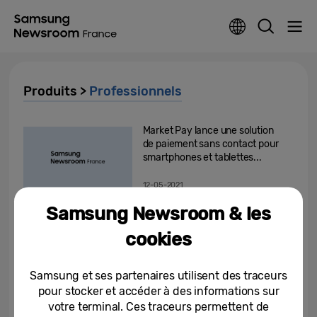
Produits >
Professionnels
Market Pay lance une solution
de paiement sans contact pour
smartphones et tablettes...
12-05-2021
Samsung Newsroom & les
Pour en faire plus sans
compromis : Samsung dévoile le
cookies
Galaxy XCover 5, son nouveau...
31-03-2021
Samsung et ses partenaires utilisent des traceurs
pour stocker et accéder à des informations sur
Samsung présente sa nouvelle
votre terminal. Ces traceurs permettent de
gamme de TV et moniteurs 2021