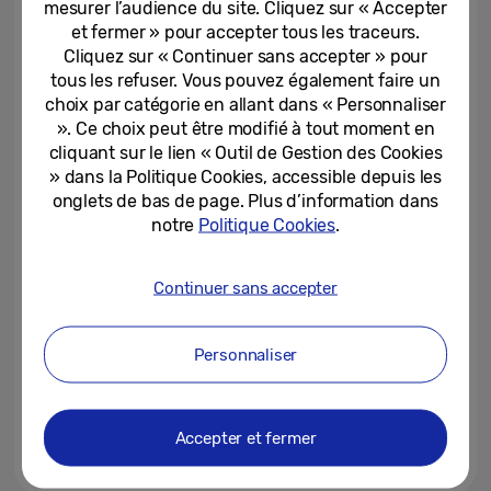
mesurer l’audience du site. Cliquez sur « Accepter
et fermer » pour accepter tous les traceurs.
Cliquez sur « Continuer sans accepter » pour
02-03-2021
tous les refuser. Vous pouvez également faire un
Samsung Electronics France et
choix par catégorie en allant dans « Personnaliser
iNUI Studio s’associent pour
». Ce choix peut être modifié à tout moment en
lancer une solution d’écran...
cliquant sur le lien « Outil de Gestion des Cookies
» dans la Politique Cookies, accessible depuis les
23-02-2021
onglets de bas de page. Plus d’information dans
notre
Politique Cookies
.
Les smartphones et les
tablettes Galaxy de Samsung
intègrent le programme...
Continuer sans accepter
03-12-2020
Personnaliser
Samsung au plus près des TPE
et PME avec le lancement du
Samsung Pro Shop, son site...
Accepter et fermer
03-11-2020