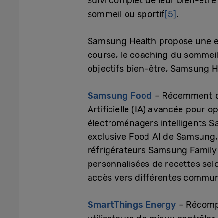
suivi complet de leur bien-êtr
sommeil ou sportif
[5]
.
Samsung Health propose une exp
course, le coaching du sommeil
objectifs bien-être, Samsung He
Samsung Food
– Récemment dév
Artificielle (IA) avancée pour 
électroménagers intelligents S
exclusive Food AI de Samsung, 
réfrigérateurs Samsung Famil
personnalisées de recettes selo
accès vers différentes communa
SmartThings Energy
– Récompe