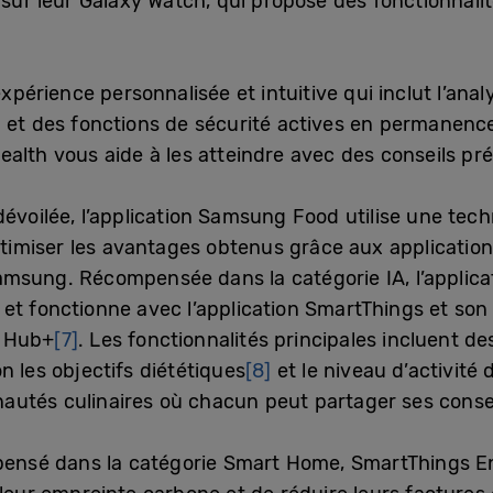
e sur leur Galaxy Watch, qui propose des fonctionnal
érience personnalisée et intuitive qui inclut l’anal
 et des fonctions de sécurité actives en permanence
alth vous aide à les atteindre avec des conseils préc
oilée, l’application Samsung Food utilise une techn
optimiser les avantages obtenus grâce aux application
amsung. Récompensée dans la catégorie IA, l’applicat
et fonctionne avec l’application SmartThings et so
y Hub+
[7]
. Les fonctionnalités principales incluent 
n les objectifs diététiques
[8]
et le niveau d’activité d
utés culinaires où chacun peut partager ses conseil
nsé dans la catégorie Smart Home, SmartThings E