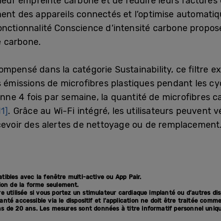
 leur empreinte carbone et de réduire leurs factures
ment des appareils connectés et l’optimise automati
onctionnalité Conscience d’intensité carbone propos
té carbone.
ompensé dans la catégorie Sustainability, ce filtre e
s émissions de microfibres plastiques pendant les cy
e 4 fois par semaine, la quantité de microfibres ca
11]
. Grâce au Wi-Fi intégré, les utilisateurs peuvent vér
ecevoir des alertes de nettoyage ou de remplacement
ibles avec la fenêtre multi-active ou App Pair.
ion de la forme seulement.
e utilisée si vous portez un stimulateur cardiaque implanté ou d’autres dis
nté accessible via le dispositif et l’application ne doit être traitée comm
ns de 20 ans. Les mesures sont données à titre informatif personnel uniq