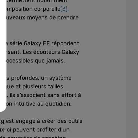
vous permettent notamment
 composition corporelle
[3]
,
de nouveaux moyens de prendre
e la série Galaxy FE répondent
nversant. Les écouteurs Galaxy
 accessibles que jamais.
asses profondes, un système
ique et plusieurs tailles
s, ils s’associent sans effort à
tion intuitive au quotidien.
 est engagé à créer des outils
ux-ci peuvent profiter d’un