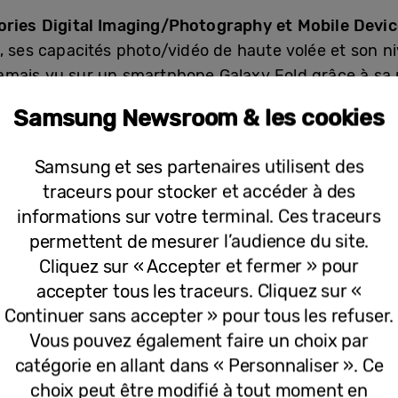
ories Digital Imaging/Photography et Mobile Devi
, ses capacités photo/vidéo de haute volée et son n
 jamais vu sur un smartphone Galaxy Fold grâce à sa 
Samsung Newsroom & les cookies
axy Z Fold5 est l’allié idéal pour travailler comme pour 
ent d’une application à l’autre. Avec la barre des tâc
Samsung et ses partenaires utilisent des
 aux dernières utilisées, pour une productivité démult
traceurs pour stocker et accéder à des
z capturer vos moments préférés en mode main libre
informations sur votre terminal. Ces traceurs
permettent de mesurer l’audience du site.
Cliquez sur « Accepter et fermer » pour
 catégorie Fitness & Sports
– Les nouvelles montre
accepter tous les traceurs. Cliquez sur «
expérience forme et bien-être intuitive et personnal
Continuer sans accepter » pour tous les refuser.
Vous pouvez également faire un choix par
catégorie en allant dans « Personnaliser ». Ce
ccessibles depuis votre poignet
[2]
. Conçues pour met
choix peut être modifié à tout moment en