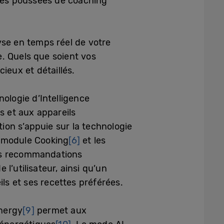
ités poussées de coaching
yse en temps réel de votre
. Quels que soient vos
ieux et détaillés.
ologie d’Intelligence
s et aux appareils
ion s’appuie sur la technologie
n module Cooking
[6]
et les
des recommandations
e l’utilisateur, ainsi qu’un
s et ses recettes préférées.
nergy
[9]
permet aux