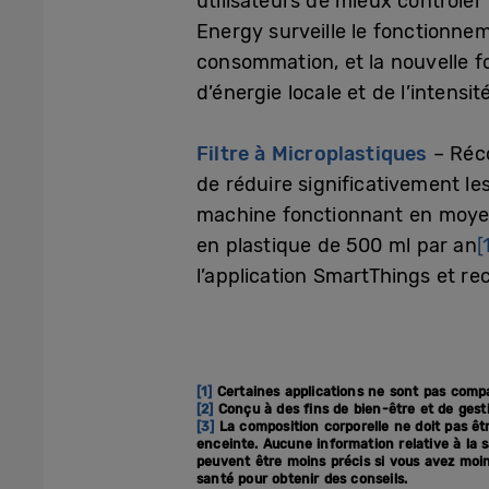
utilisateurs de mieux contrôler
Energy surveille le fonctionne
consommation, et la nouvelle f
d’énergie locale et de l’intensi
Filtre à Microplastiques
– Réc
de réduire significativement le
machine fonctionnant en moyenn
en plastique de 500 ml par an
[
l’application SmartThings et r
[1]
Certaines applications ne sont pas compat
[2]
Conçu à des fins de bien-être et de gest
[3]
La composition corporelle ne doit pas êtr
enceinte. Aucune information relative à la sa
peuvent être moins précis si vous avez moi
santé pour obtenir des conseils.