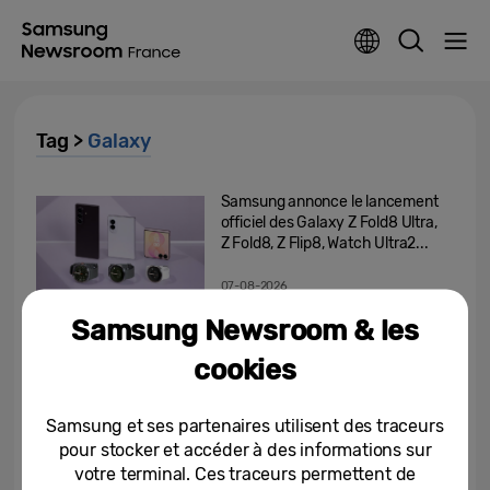
Tag >
Galaxy
Samsung annonce le lancement
officiel des Galaxy Z Fold8 Ultra,
Z Fold8, Z Flip8, Watch Ultra2...
07-08-2026
Samsung Newsroom & les
La nouvelle série Galaxy Z de
Samsung établit un nouveau
cookies
record de précommandes
06-08-2026
Samsung et ses partenaires utilisent des traceurs
pour stocker et accéder à des informations sur
La nouvelle série Galaxy Z
votre terminal. Ces traceurs permettent de
plébiscitée par la presse