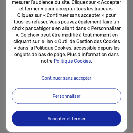
mesurer l’audience du site. Cliquez sur « Accepter
européenne
et fermer » pour accepter tous les traceurs.
Cliquez sur « Continuer sans accepter » pour
06-08-2026
tous les refuser. Vous pouvez également faire un
Précommandes : les Français
choix par catégorie en allant dans « Personnaliser
plébiscitent les nouveaux
». Ce choix peut être modifié à tout moment en
Galaxy Z
cliquant sur le lien « Outil de Gestion des Cookies
» dans la Politique Cookies, accessible depuis les
05-08-2026
onglets de bas de page. Plus d’information dans
notre
Politique Cookies
.
Comment profiter pleinement du
Samsung Galaxy Z Fold8
Continuer sans accepter
04-08-2026
Personnaliser
[Interview] [Galaxy Unpacked
juillet 2026] Lunettes
intelligentes : un premier pas...
Accepter et fermer
03-08-2026