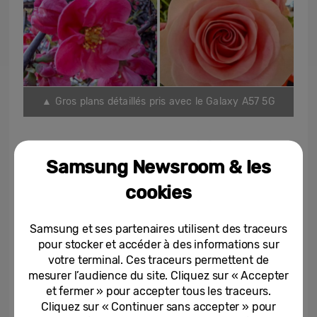
▲ Gros plans détaillés pris avec le Galaxy A57 5G
Les photos en basse lumière
[6]
sont
Samsung Newsroom & les
désormais plus nettes et éclatantes, le tout
avec des couleurs plus naturelles. Cette
cookies
avancée se remarquent dans les paysages
urbains et les scènes de rue, où le bruit
Samsung et ses partenaires utilisent des traceurs
pour stocker et accéder à des informations sur
d’image et la distorsion sont souvent plus
votre terminal. Ces traceurs permettent de
élevés.
mesurer l’audience du site. Cliquez sur « Accepter
et fermer » pour accepter tous les traceurs.
Cliquez sur « Continuer sans accepter » pour