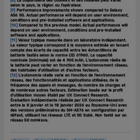
[8]
La disponibilité des couleurs et des modèles peut varier
selon le pays, la région ou l’opérateur.
[9]
Performance improvements shown compared to Galaxy
A56 5G. Actual performance will depend on user environment,
conditions and pre-installed software and applications.
[10]
Compared to the previous model. Actual performance will
depend on user environment, conditions and pre-installed
software and applications.
[11]
Valeur typique mesurée dans un laboratoire indépendant.
La valeur typique correspond à la moyenne estimée en tenant
compte des écarts de capacité entre les échantillons de
batterie testés selon la norme CEI 61960. La capacité
nominale (minimale) est de 4 905 mAh. L’autonomie réelle de
la batterie peut varier en fonction de l’environnement réseau,
des habitudes d’utilisation et d’autres facteurs.
[12]
L’autonomie réelle varie en fonction de l’environnement
réseau, des fonctionnalités et applications utilisées, de la
fréquence des appels et messages, du nombre de charges et
de nombreux autres facteurs. Estimation basée sur le profil
d’utilisation moyen établi par UX Connect Research.
Évaluation indépendante réalisée par UX Connect Research
entre le 8 janvier et le 18 janvier 2026 au Royaume-Uni avec
des versions préliminaires du SM-A576 en configuration par
défaut, utilisant les réseaux LTE et 5G Sub6. Non testé sur un
réseau 5G mmWave.