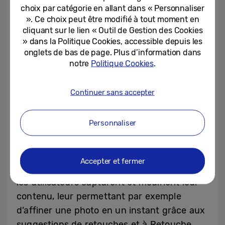
choix par catégorie en allant dans « Personnaliser
». Ce choix peut être modifié à tout moment en
CES 2025 Innovation Awards : des
cliquant sur le lien « Outil de Gestion des Cookies
lauréats
» dans la Politique Cookies, accessible depuis les
onglets de bas de page. Plus d’information dans
notre
Politique Cookies
.
Galaxy AI – catégorie photo
– Samsung
intègre progressivement l’IA dans toutes
Continuer sans accepter
ses produits connectés, à commencer par
Galaxy AI sur les appareils mobiles. Cela
Personnaliser
permet d’offrir des outils d’édition et de
créativité puissants tels que le moteur
ProVisual, en ensemble de fonctions
Accepter et fermer
enrichies à l’IA, qui transforme la façon dont
les utilisateurs capturent et modifient leur
contenu, leur permettant par exemple
d’affiner une photo en un instant grâce aux
suggestions de retouches et à Retouche