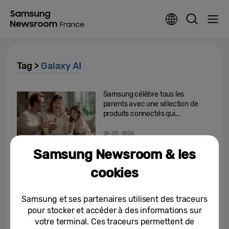
Tag >
Galaxy AI
Samsung célèbre tous les
parents avec une sélection de
produits connectés qui...
29-05-2026
Samsung Newsroom & les
Ponts de mai : cap sur l’évasion
avec le Galaxy S26 Ultra et les
cookies
Galaxy Buds4 Pro de Samsung
28-04-2026
Samsung et ses partenaires utilisent des traceurs
pour stocker et accéder à des informations sur
[Éditorial] Découvrez la Gomme
votre terminal. Ces traceurs permettent de
Audio avec la série Galaxy S26