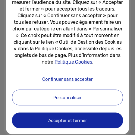
mesurer l’audience du site. Cliquez sur « Accepter
et fermer » pour accepter tous les traceurs.
Cliquez sur « Continuer sans accepter » pour
16-04-2026
tous les refuser. Vous pouvez également faire un
Samsung met à jour l’application
choix par catégorie en allant dans « Personnaliser
Try Galaxy pour vous permettre
». Ce choix peut être modifié à tout moment en
de tester les Galaxy S26...
cliquant sur le lien « Outil de Gestion des Cookies
» dans la Politique Cookies, accessible depuis les
08-04-2026
onglets de bas de page. Plus d’information dans
notre
Politique Cookies
.
Samsung propulse la tournée
mondiale du groupe de K-pop
BTS avec Galaxy
Continuer sans accepter
30-03-2026
Personnaliser
Transformer ses souvenirs de
voyage en moments
inoubliables ② : San Francisco...
Accepter et fermer
27-03-2026