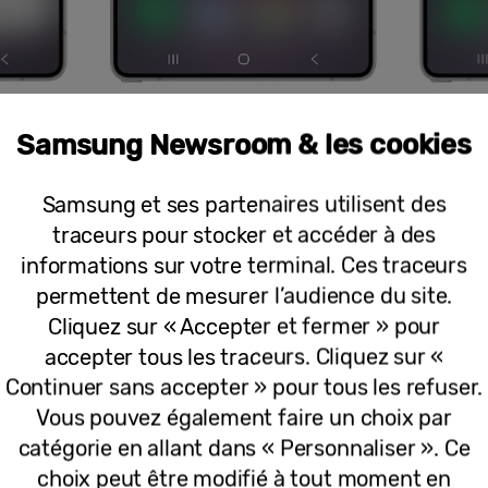
Samsung Newsroom & les cookies
Samsung et ses partenaires utilisent des
amètres
traceurs pour stocker et accéder à des
informations sur votre terminal. Ces traceurs
on varient en fonction de l’application utilisée. Vou
permettent de mesurer l’audience du site.
z de la musique, mais profiter d’une expérience im
Cliquez sur « Accepter et fermer » pour
sonores des applications
, les utilisateurs n’ont pl
accepter tous les traceurs. Cliquez sur «
Il vous suffit de définir vos préférences une premièr
Continuer sans accepter » pour tous les refuser.
’accès rapide, et les Galaxy Buds3 les appliquent a
Vous pouvez également faire un choix par
catégorie en allant dans « Personnaliser ». Ce
choix peut être modifié à tout moment en
s sonores des applications