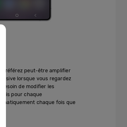
s préférez peut-être amplifier
mersive lorsque vous regardez
us besoin de modifier les
e fois pour chaque
utomatiquement chaque fois que