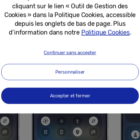
cliquant sur le lien « Outil de Gestion des
Cookies » dans la Politique Cookies, accessible
ide
sur votre smartphone
depuis les onglets de bas de page. Plus
panneau ou touchez et maintenez le
curseur Volume
au-d
d’information dans notre
Politique Cookies
.
ous souhaitez modifier pour l’application en cours de le
Continuer sans accepter
Personnaliser
Accepter et fermer