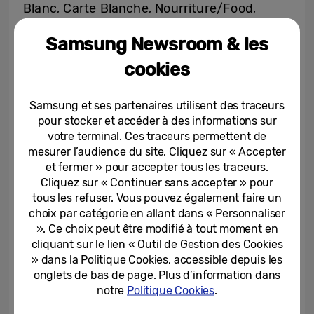
Blanc, Carte Blanche, Nourriture/Food,
Animaux, Portrait, Macro et Photo prise au
Samsung Newsroom & les
Galaxy S22. Les lauréats se verront offrir un
cookies
TV Lifestyle The Frame 2022 et
bénéficieront d’une visibilité exceptionnelle,
Samsung et ses partenaires utilisent des traceurs
puisqu’en plus de l’exposition à la galerie La
pour stocker et accéder à des informations sur
Hune, leurs photographies seront
votre terminal. Ces traceurs permettent de
disponibles sur l’Art Store de Samsung du
mesurer l’audience du site. Cliquez sur « Accepter
15 novembre 2022 au 15 janvier 2023. Ce
et fermer » pour accepter tous les traceurs.
Cliquez sur « Continuer sans accepter » pour
catalogue d’œuvres permet au TV The
tous les refuser. Vous pouvez également faire un
Frame de se transformer en œuvre d’art
choix par catégorie en allant dans « Personnaliser
lorsqu’il est en veille.
». Ce choix peut être modifié à tout moment en
cliquant sur le lien « Outil de Gestion des Cookies
» dans la Politique Cookies, accessible depuis les
Parmi les 13.000 photos proposées dans le
onglets de bas de page. Plus d’information dans
cadre du concours, 10 ont été sélectionnées
notre
Politique Cookies
.
par le jury, composé entre autres