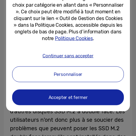
jeu, ce qui permet d’accélérer les temps
choix par catégorie en allant dans « Personnaliser
». Ce choix peut être modifié à tout moment en
d’installation et de chargement des jeux,
cliquant sur le lien « Outil de Gestion des Cookies
tout en évitant les baisses de performances
» dans la Politique Cookies, accessible depuis les
pouvant résulter d’une surchauffe.
onglets de bas de page. Plus d’information dans
notre
Politique Cookies
.
Compatible avec les ordinateurs portables
ultra-fins
Continuer sans accepter
Grâce à la bande NAND haute densité V8
Personnaliser
1To de Samsung et à la technologie
d’empilage de mémoire, le SSD 990 PRO 4To
a été conçu avec un facteur de forme M.2
Accepter et fermer
unilatéral, ce qui le rend plus mince que
d’autres disques SSD M.2 à double face. Les
utilisateurs n’ont donc plus à se soucier des
problèmes que peuvent poser les SSD M.2