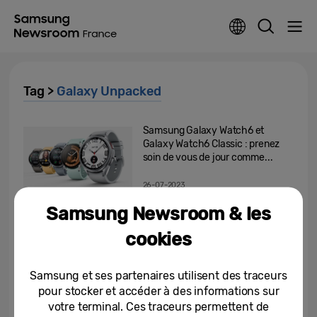
Tag >
Galaxy Unpacked
Samsung Galaxy Watch6 et
Galaxy Watch6 Classic : prenez
soin de vous de jour comme...
26-07-2023
Samsung Newsroom & les
Samsung Galaxy Z Flip5 et
Galaxy Z Fold5 : la rencontre
cookies
entre style et performance
26-07-2023
Samsung et ses partenaires utilisent des traceurs
pour stocker et accéder à des informations sur
[Edito] Unpacked : de nouveaux
votre terminal. Ces traceurs permettent de
modèles, inspirés par vous