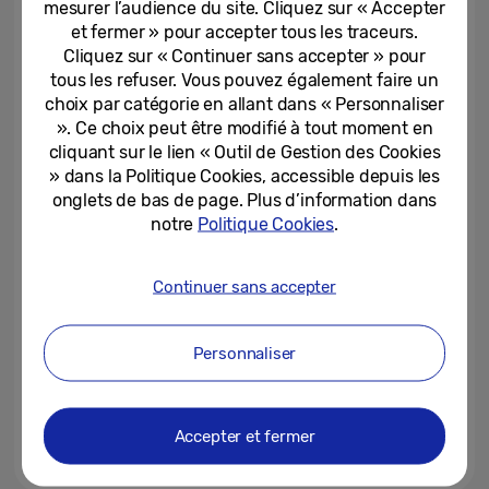
mesurer l’audience du site. Cliquez sur « Accepter
et fermer » pour accepter tous les traceurs.
Cliquez sur « Continuer sans accepter » pour
19-07-2023
tous les refuser. Vous pouvez également faire un
[Invitation] Galaxy Unpacked
choix par catégorie en allant dans « Personnaliser
Juillet 2023 : Rejoignez le côté
». Ce choix peut être modifié à tout moment en
Flip !
cliquant sur le lien « Outil de Gestion des Cookies
» dans la Politique Cookies, accessible depuis les
06-07-2023
onglets de bas de page. Plus d’information dans
notre
Politique Cookies
.
Samsung présente le nec plus
Ultra avec les Galaxy S23 Ultra
et Galaxy Book3 Ultra
Continuer sans accepter
16-02-2023
Personnaliser
[Editorial] Préparez-vous : le
meilleur de Samsung Galaxy
arrive, conçu pour aujourd’hui...
Accepter et fermer
18-01-2023