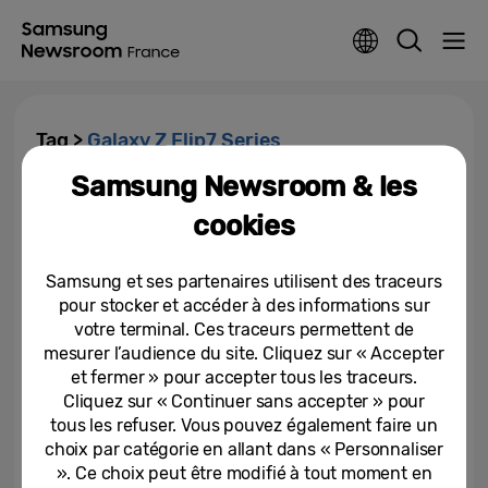
Tag >
Galaxy Z Flip7 Series
Samsung Newsroom & les
Coup d’œil dans les coulisses du
cookies
service de réparation mobile
européen de Samsung
Samsung et ses partenaires utilisent des traceurs
17-12-2025
pour stocker et accéder à des informations sur
votre terminal. Ces traceurs permettent de
[Unboxing] Galaxy Z Flip7 : le
smartphone IA qui tient dans la
mesurer l’audience du site. Cliquez sur « Accepter
paume de la main
et fermer » pour accepter tous les traceurs.
Cliquez sur « Continuer sans accepter » pour
18-07-2025
tous les refuser. Vous pouvez également faire un
choix par catégorie en allant dans « Personnaliser
». Ce choix peut être modifié à tout moment en