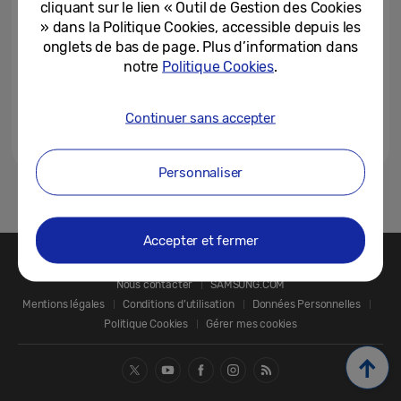
cliquant sur le lien « Outil de Gestion des Cookies
Découvrez une nouvelle ère
d’appareils...
» dans la Politique Cookies, accessible depuis les
17-02-2022
onglets de bas de page. Plus d’information dans
notre
Politique Cookies
.
Continuer sans accepter
Personnaliser
1
Accepter et fermer
Nous contacter
SAMSUNG.COM
Mentions légales
Conditions d’utilisation
Données Personnelles
Politique Cookies
Gérer mes cookies