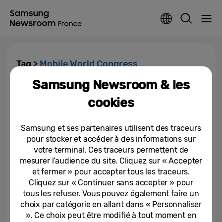
Tag >
Mobile World Congress
Samsung Newsroom & les
Samsung Electronics dévoile sa
cookies
stratégie de transition mondiale
vers des usines intelligentes...
Samsung et ses partenaires utilisent des traceurs
01-03-2026
pour stocker et accéder à des informations sur
votre terminal. Ces traceurs permettent de
MWC 2025 : Samsung consolide
son leadership en matière d’IA
mesurer l’audience du site. Cliquez sur « Accepter
mobile avec...
et fermer » pour accepter tous les traceurs.
Cliquez sur « Continuer sans accepter » pour
03-03-2025
tous les refuser. Vous pouvez également faire un
choix par catégorie en allant dans « Personnaliser
[Invitation] Evénement
». Ce choix peut être modifié à tout moment en
Samsung Galaxy MWC 2022: